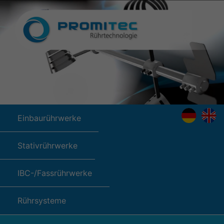
Einbaurührwerke
Stativrührwerke
IBC-/Fassrührwerke
Rührsysteme