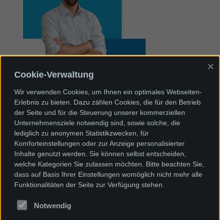
×
Cookie-Verwaltung
Wir bieten für Ihren Bedarf die optimale
Lösung.
Wir verwenden Cookies, um Ihnen ein optimales Webseiten-
Nehmen Sie Kontakt mit uns auf.
Erlebnis zu bieten. Dazu zählen Cookies, die für den Betrieb
der Seite und für die Steuerung unserer kommerziellen
Telefon +49 (0)7622 / 66 71 15 - 0
Unternehmensziele notwendig sind, sowie solche, die
lediglich zu anonymen Statistikzwecken, für
Komforteinstellungen oder zur Anzeige personalisierter
Inhalte genutzt werden. Sie können selbst entscheiden,
welche Kategorien Sie zulassen möchten. Bitte beachten Sie,
Das Unternehmen
dass auf Basis Ihrer Einstellungen womöglich nicht mehr alle
Funktionalitäten der Seite zur Verfügung stehen.
Branchen
Notwendig
News