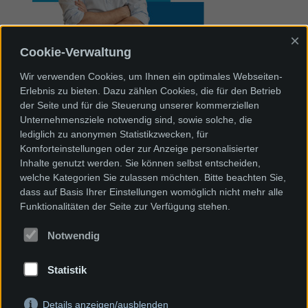
×
Cookie-Verwaltung
Wir bieten für Ihren Bedarf die optimale
Lösung.
Wir verwenden Cookies, um Ihnen ein optimales Webseiten-
Nehmen Sie Kontakt mit uns auf.
Erlebnis zu bieten. Dazu zählen Cookies, die für den Betrieb
der Seite und für die Steuerung unserer kommerziellen
Telefon +49 (0)7622 / 66 71 15 - 0
Unternehmensziele notwendig sind, sowie solche, die
lediglich zu anonymen Statistikzwecken, für
Komforteinstellungen oder zur Anzeige personalisierter
Inhalte genutzt werden. Sie können selbst entscheiden,
welche Kategorien Sie zulassen möchten. Bitte beachten Sie,
Das Unternehmen
dass auf Basis Ihrer Einstellungen womöglich nicht mehr alle
Funktionalitäten der Seite zur Verfügung stehen.
Branchen
Notwendig
News
Statistik
Impressum
Details anzeigen/ausblenden