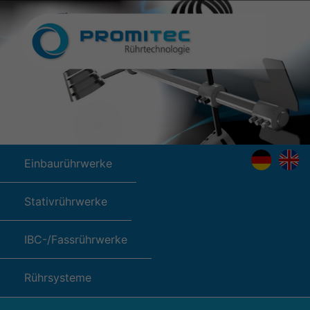
Einbaurührwerke
Stativrührwerke
IBC-/Fassrührwerke
Rührsysteme