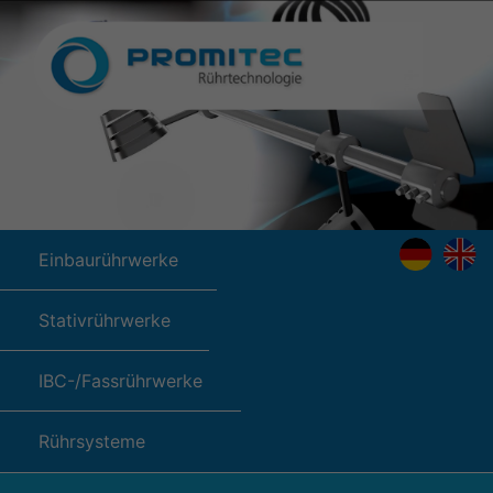
Einbaurührwerke
Stativrührwerke
IBC-/Fassrührwerke
Rührsysteme