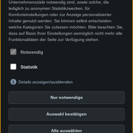
Telefon +49 (0)7622 / 66 71 15 - 0
Unternehmensziele notwendig sind, sowie solche, die
lediglich zu anonymen Statistikzwecken, für
Komforteinstellungen oder zur Anzeige personalisierter
Inhalte genutzt werden. Sie können selbst entscheiden,
welche Kategorien Sie zulassen möchten. Bitte beachten Sie,
Das Unternehmen
dass auf Basis Ihrer Einstellungen womöglich nicht mehr alle
Funktionalitäten der Seite zur Verfügung stehen.
Branchen
Notwendig
News
Statistik
Impressum
Details anzeigen/ausblenden
Kontakt für Ihr Gebiet
Nur notwendige
Datenschutzerklärung
Auswahl bestätigen
Karriere
Alle auswählen