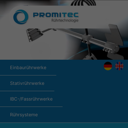
Einbaurührwerke
Stativrührwerke
IBC-/Fassrührwerke
Rührsysteme