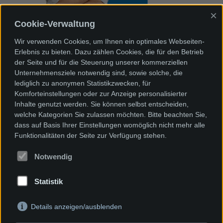
×
Cookie-Verwaltung
Wir bieten für Ihren Bedarf die optimale
Lösung.
Wir verwenden Cookies, um Ihnen ein optimales Webseiten-
Nehmen Sie Kontakt mit uns auf.
Erlebnis zu bieten. Dazu zählen Cookies, die für den Betrieb
der Seite und für die Steuerung unserer kommerziellen
Telefon +49 (0)7622 / 66 71 15 - 0
Unternehmensziele notwendig sind, sowie solche, die
lediglich zu anonymen Statistikzwecken, für
Komforteinstellungen oder zur Anzeige personalisierter
Inhalte genutzt werden. Sie können selbst entscheiden,
welche Kategorien Sie zulassen möchten. Bitte beachten Sie,
Das Unternehmen
dass auf Basis Ihrer Einstellungen womöglich nicht mehr alle
Funktionalitäten der Seite zur Verfügung stehen.
Branchen
Notwendig
News
Statistik
Impressum
Details anzeigen/ausblenden
Kontakt für Ihr Gebiet